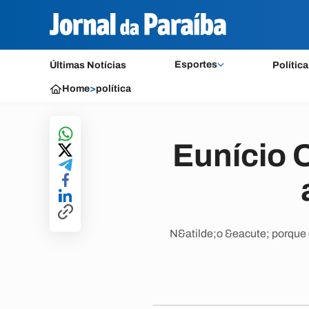
Esportes
Últimas Notícias
Política
Home
>
política
Eunício 
N&atilde;o &eacute; porque 