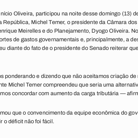
ício Oliveira, participou na noite desse domingo (13) d
da República, Michel Temer, o presidente da Câmara do
enrique Meirelles e do Planejamento, Dyogo Oliveira. N
cortes de gastos governamentais e, principalmente, a d
rreu diante do fato de o presidente do Senado reiterar 
os ponderando e dizendo que não aceitamos criação d
ente Michel Temer compreendeu que seria uma alternativa 
os concordar com aumento da carga tributária — afirm
rmou que o convencimento da equipe econômica do gov
 o déficit não foi fácil.