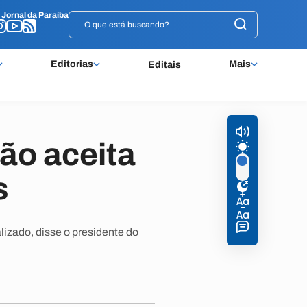
o
o
Jornal da Paraíba
Jornal da Paraíba
Editorias
Mais
Editais
ão aceita
s
izado, disse o presidente do