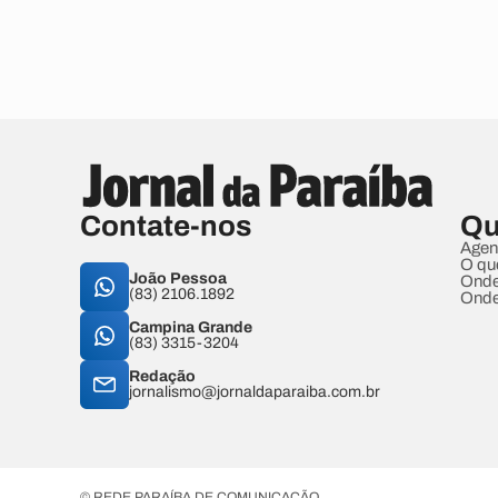
Contate-nos
Qu
Agen
O qu
João Pessoa
Onde
(83) 2106.1892
Onde
Campina Grande
(83) 3315-3204
Redação
jornalismo@jornaldaparaiba.com.br
© REDE PARAÍBA DE COMUNICAÇÃO