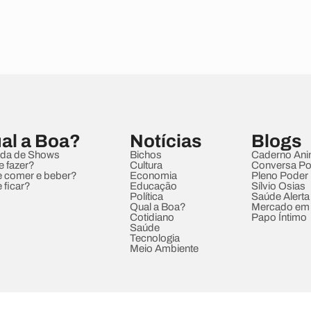
al a Boa?
Notícias
Blogs
da de Shows
Bichos
Caderno Ani
e fazer?
Cultura
Conversa Pol
 comer e beber?
Economia
Pleno Poder
 ficar?
Educação
Sílvio Osias
Política
Saúde Alerta
Qual a Boa?
Mercado em
Cotidiano
Papo Íntimo
Saúde
Tecnologia
Meio Ambiente