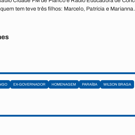
ádio Cidade FM de Piancó e Rádio Educadora de Conce
uem tem teve três filhos: Marcelo, Patrícia e Marianna.
nes
NGO
EX-GOVERNADOR
HOMENAGEM
PARAÍBA
WILSON BRAGA