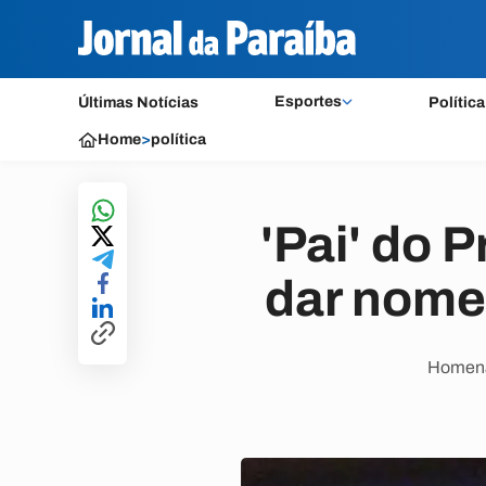
Esportes
Últimas Notícias
Política
Home
>
política
'Pai' do 
dar nome 
Homenag