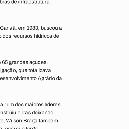
ras de infraestrutura
o Canaã, em 1983, buscou a
o dos recursos hídricos de
e 65 grandes açudes,
igação, que totalizava
Desenvolvimento Agrário da
.
a “um dos maiores líderes
onstruiu obras deixando
nto, Wilson Braga também
a, com sua larga