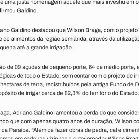
é uma justa homenagem aquele que mais investiu em ob
afirmou Galdino.
driano Galdino destacou que Wilson Braga, com o projet
 de alimentos da região semiárida, através da utilizaçã
quena até a grande irrigação.
ção de 09 açudes de pequeno porte, 64 de médio porte, 
gicas de todo o Estado, sem contar com o projeto de irr
ectares de terra, redistribuídos pela antiga Fundo de 
ósito de irrigar cerca de 82,3% do território do Estado
aga, Adriano Galdino lamentou a perda do que consider
rando que com apenas quatro anos de duração, Wilson c
 da Paraíba. “Além de fazer obras de pedra, cal e cime
amos em cadeiras vizinhas e o governador Wilson Brag