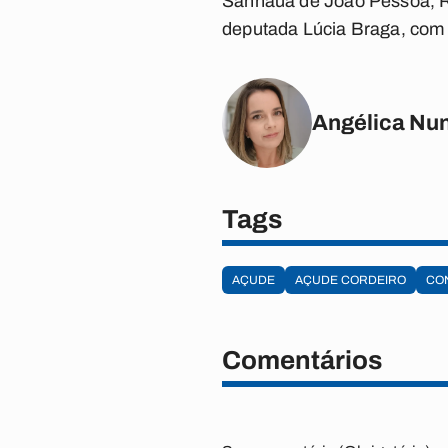
Sanhauá de João Pessoa, R
deputada Lúcia Braga, com q
Angélica Nu
Tags
AÇUDE
AÇUDE CORDEIRO
CO
Comentários