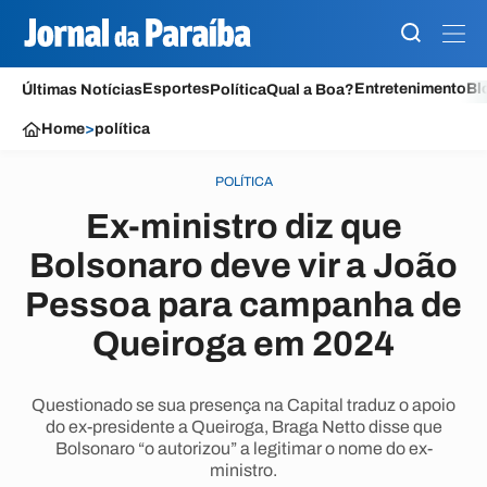
Esportes
Entretenimento
Bl
Últimas Notícias
Política
Qual a Boa?
Home
>
política
POLÍTICA
Ex-ministro diz que
Bolsonaro deve vir a João
Pessoa para campanha de
Queiroga em 2024
Questionado se sua presença na Capital traduz o apoio
do ex-presidente a Queiroga, Braga Netto disse que
Bolsonaro “o autorizou” a legitimar o nome do ex-
ministro.