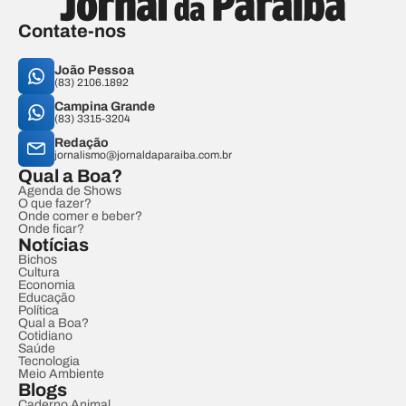
Contate-nos
João Pessoa
(83) 2106.1892
Campina Grande
(83) 3315-3204
Redação
jornalismo@jornaldaparaiba.com.br
Qual a Boa?
Agenda de Shows
O que fazer?
Onde comer e beber?
Onde ficar?
Notícias
Bichos
Cultura
Economia
Educação
Política
Qual a Boa?
Cotidiano
Saúde
Tecnologia
Meio Ambiente
Blogs
Caderno Animal