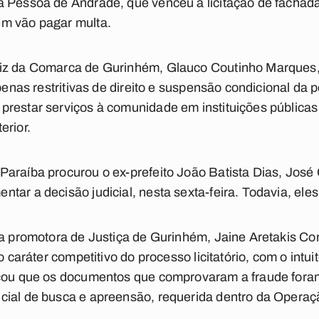
 Pessoa de Andrade, que venceu a licitação de fachada
m vão pagar multa.
iz da Comarca de Gurinhém, Glauco Coutinho Marques, d
 penas restritivas de direito e suspensão condicional da 
restar serviços à comunidade em instituições públicas
erior.
Paraíba procurou o ex-prefeito João Batista Dias, José
tar a decisão judicial, nesta sexta-feira. Todavia, ele
la promotora de Justiça de Gurinhém, Jaine Aretakis Cor
 o caráter competitivo do processo licitatório, com o intu
icou que os documentos que comprovaram a fraude fora
cial de busca e apreensão, requerida dentro da Operaç