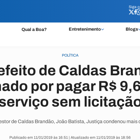
Siga 
Siga 
Entretenimento
Blogs
Qual a Boa?
POLÍTICA
efeito de Caldas Bra
do por pagar R$ 9,6
serviço sem licitaçã
estor de Caldas Brandão, João Batista, Justiça condenou mais 
Publicado em 11/01/2019 às 16:51 | Atualizado em 11/01/2019 às 18:56