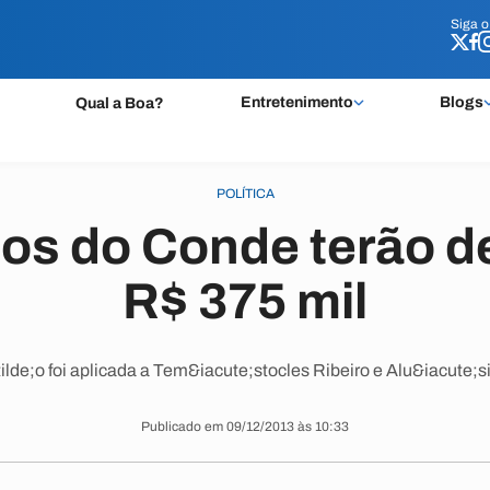
Siga 
Siga 
Entretenimento
Blogs
Qual a Boa?
POLÍTICA
tos do Conde terão d
R$ 375 mil
ilde;o foi aplicada a Tem&iacute;stocles Ribeiro e Alu&iacute;s
Publicado em 09/12/2013 às 10:33