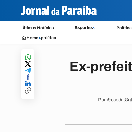
Esportes
Últimas Notícias
Política
Home
>
política
Ex-prefei
Puni&ccedil;&at