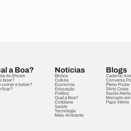
al a Boa?
Notícias
Blogs
da de Shows
Bichos
Caderno Ani
e fazer?
Cultura
Conversa Pol
 comer e beber?
Economia
Pleno Poder
 ficar?
Educação
Sílvio Osias
Política
Saúde Alerta
Qual a Boa?
Mercado em
Cotidiano
Papo Íntimo
Saúde
Tecnologia
Meio Ambiente