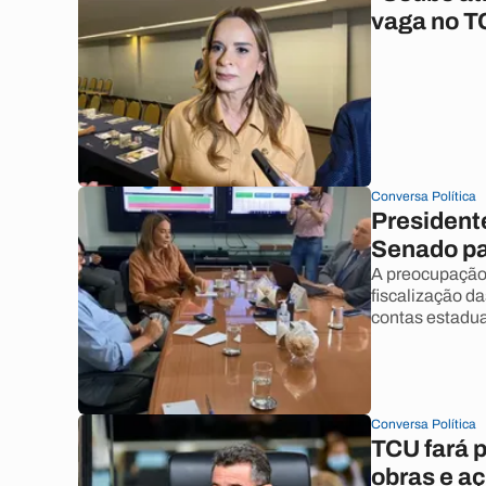
vaga no 
Conversa Política
President
Senado par
A preocupação
fiscalização d
contas estadua
Conversa Política
TCU fará p
obras e a