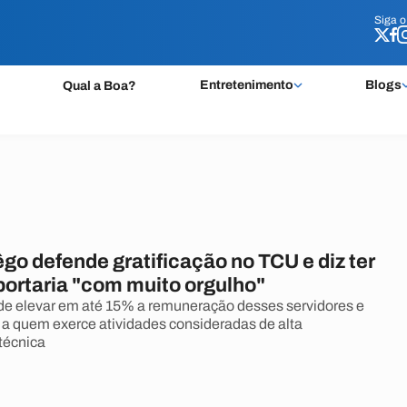
Siga 
Siga 
Entretenimento
Blogs
Qual a Boa?
êgo defende gratificação no TCU e diz ter
portaria "com muito orgulho"
de elevar em até 15% a remuneração desses servidores e
 a quem exerce atividades consideradas de alta
técnica