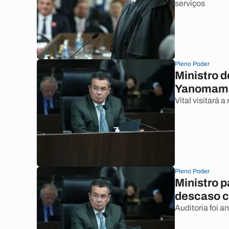
serviços
Pleno Poder
Ministro 
Yanomami
Vital visitará 
Pleno Poder
Ministro p
descaso 
Auditoria foi 