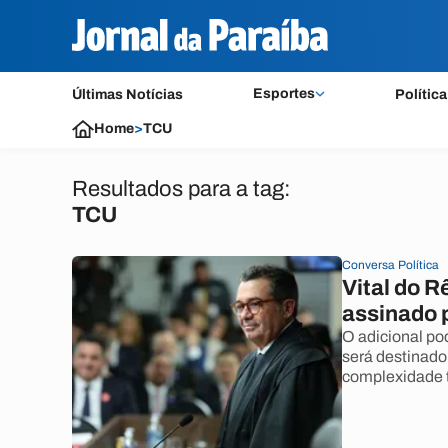
Esportes
Últimas Notícias
Política
Home
>
TCU
Resultados para a tag:
TCU
Conversa Política
Vital do R
assinado 
O adicional po
será destinado
complexidade 