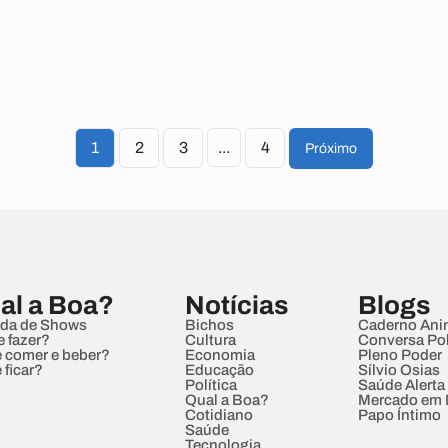
1
2
3
...
4
Próximo
al a Boa?
Notícias
Blogs
da de Shows
Bichos
Caderno Ani
e fazer?
Cultura
Conversa Pol
 comer e beber?
Economia
Pleno Poder
 ficar?
Educação
Sílvio Osias
Política
Saúde Alerta
Qual a Boa?
Mercado em
Cotidiano
Papo Íntimo
Saúde
Tecnologia