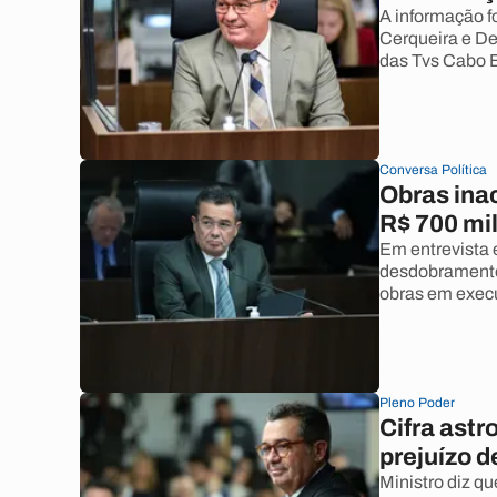
A informação fo
Cerqueira e De
das Tvs Cabo 
Conversa Política
Obras ina
R$ 700 mil
Em entrevista 
desdobramento 
obras em exec
Pleno Poder
Cifra ast
prejuízo d
Ministro diz q