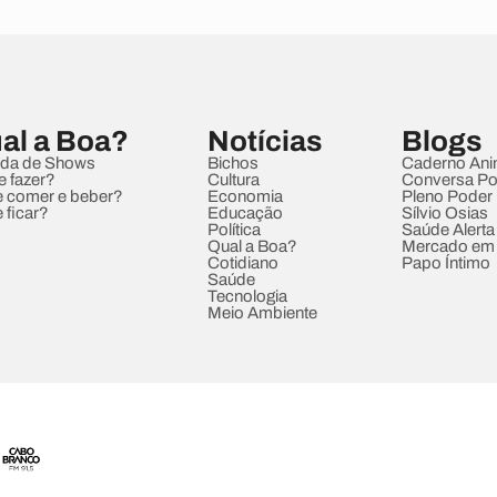
al a Boa?
Notícias
Blogs
da de Shows
Bichos
Caderno Ani
e fazer?
Cultura
Conversa Pol
 comer e beber?
Economia
Pleno Poder
 ficar?
Educação
Sílvio Osias
Política
Saúde Alerta
Qual a Boa?
Mercado em
Cotidiano
Papo Íntimo
Saúde
Tecnologia
Meio Ambiente