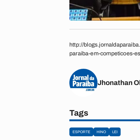
http://blogs.jornaldaparaib
paraiba-em-competicoes-esp
Jhonathan Ol
Tags
ESPORTE
HINO
LEI