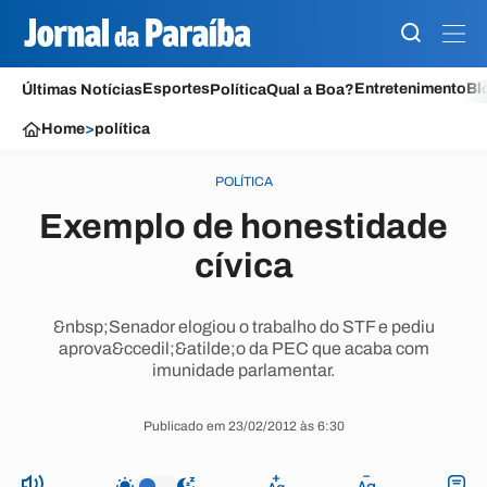
Esportes
Entretenimento
Bl
Últimas Notícias
Política
Qual a Boa?
Home
>
política
POLÍTICA
Exemplo de honestidade
cívica
&nbsp;Senador elogiou o trabalho do STF e pediu
aprova&ccedil;&atilde;o da PEC que acaba com
imunidade parlamentar.
Publicado em 23/02/2012 às 6:30