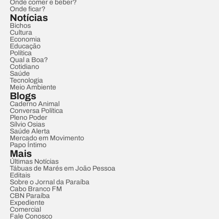
Onde comer e beber?
Onde ficar?
Notícias
Bichos
Cultura
Economia
Educação
Política
Qual a Boa?
Cotidiano
Saúde
Tecnologia
Meio Ambiente
Blogs
Caderno Animal
Conversa Política
Pleno Poder
Sílvio Osias
Saúde Alerta
Mercado em Movimento
Papo Íntimo
Mais
Últimas Notícias
Tábuas de Marés em João Pessoa
Editais
Sobre o Jornal da Paraíba
Cabo Branco FM
CBN Paraíba
Expediente
Comercial
Fale Conosco