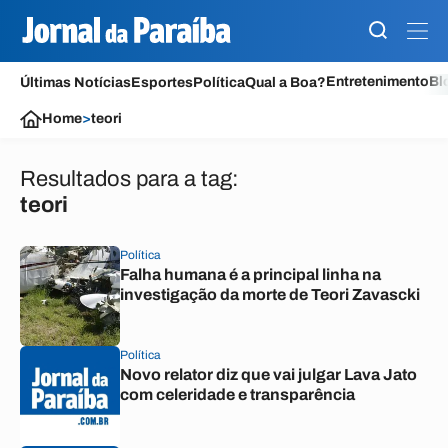
Entretenimento
Bl
Últimas Notícias
Esportes
Política
Qual a Boa?
Home
>
teori
Resultados para a tag:
teori
Política
Falha humana é a principal linha na
investigação da morte de Teori Zavascki
Política
Novo relator diz que vai julgar Lava Jato
com celeridade e transparência