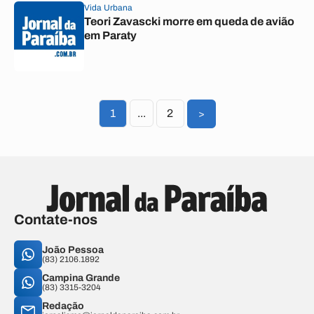
Vida Urbana
Teori Zavascki morre em queda de avião
em Paraty
1
...
2
>
Contate-nos
João Pessoa
(83) 2106.1892
Campina Grande
(83) 3315-3204
Redação