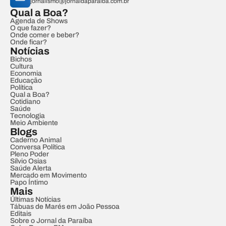
jornalismo@jornaldaparaiba.com.br
Qual a Boa?
Agenda de Shows
O que fazer?
Onde comer e beber?
Onde ficar?
Notícias
Bichos
Cultura
Economia
Educação
Política
Qual a Boa?
Cotidiano
Saúde
Tecnologia
Meio Ambiente
Blogs
Caderno Animal
Conversa Política
Pleno Poder
Sílvio Osias
Saúde Alerta
Mercado em Movimento
Papo Íntimo
Mais
Últimas Notícias
Tábuas de Marés em João Pessoa
Editais
Sobre o Jornal da Paraíba