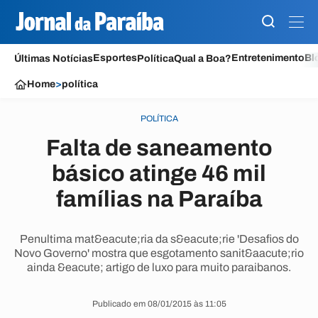
Esportes
Entretenimento
Bl
Últimas Notícias
Política
Qual a Boa?
Home
>
política
POLÍTICA
Falta de saneamento
básico atinge 46 mil
famílias na Paraíba
Penultima mat&eacute;ria da s&eacute;rie 'Desafios do
Novo Governo' mostra que esgotamento sanit&aacute;rio
ainda &eacute; artigo de luxo para muito paraibanos.
Publicado em 08/01/2015 às 11:05