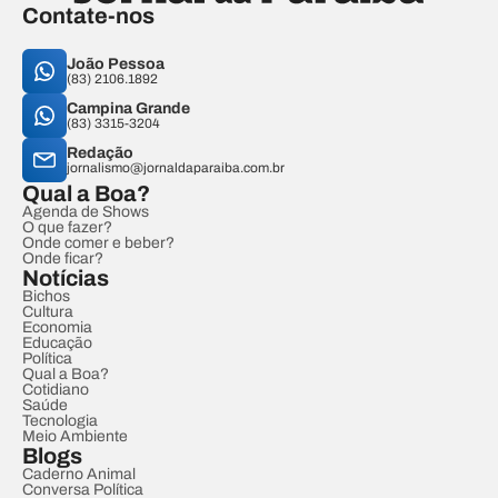
Contate-nos
João Pessoa
(83) 2106.1892
Campina Grande
(83) 3315-3204
Redação
jornalismo@jornaldaparaiba.com.br
Qual a Boa?
Agenda de Shows
O que fazer?
Onde comer e beber?
Onde ficar?
Notícias
Bichos
Cultura
Economia
Educação
Política
Qual a Boa?
Cotidiano
Saúde
Tecnologia
Meio Ambiente
Blogs
Caderno Animal
Conversa Política