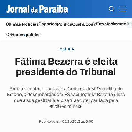
Esportes
Entretenimento
Bl
Últimas Notícias
Política
Qual a Boa?
Home
>
política
POLÍTICA
Fátima Bezerra é eleita
presidente do Tribunal
Primeira mulher a presidir a Corte de Justi&ccedil;a do
Estado, a desembargadora F&aacute;tima Bezerra disse
que a sua gest&atilde;o ser&aacute; pautada pela
efici&ecirc;ncia.
Publicado em 08/11/2012 às 6:00