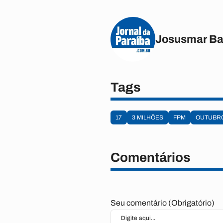
Josusmar Ba
Tags
17
3 MILHÕES
FPM
OUTUBRO
Comentários
Seu comentário (Obrigatório)