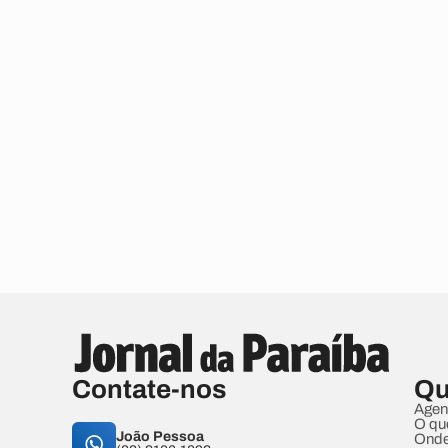
Contate-nos
Qu
Agen
O qu
João Pessoa
Onde