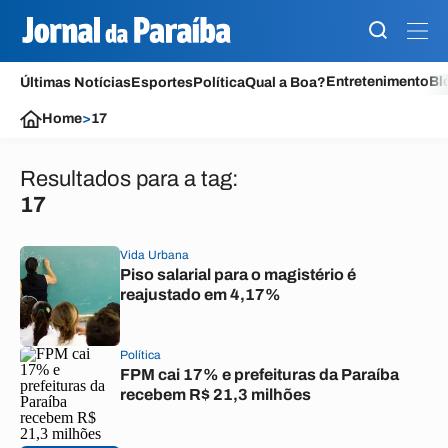
Entretenimento
Bl
Últimas Notícias
Esportes
Política
Qual a Boa?
Home
>
17
Resultados para a tag:
17
Vida Urbana
Piso salarial para o magistério é
reajustado em 4,17%
Política
FPM cai 17% e prefeituras da Paraíba
recebem R$ 21,3 milhões