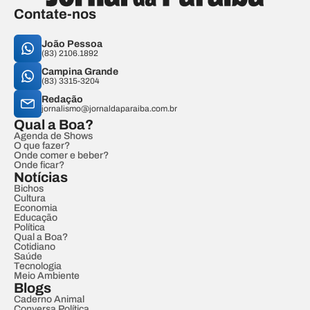
Contate-nos
João Pessoa
(83) 2106.1892
Campina Grande
(83) 3315-3204
Redação
jornalismo@jornaldaparaiba.com.br
Qual a Boa?
Agenda de Shows
O que fazer?
Onde comer e beber?
Onde ficar?
Notícias
Bichos
Cultura
Economia
Educação
Política
Qual a Boa?
Cotidiano
Saúde
Tecnologia
Meio Ambiente
Blogs
Caderno Animal
Conversa Política