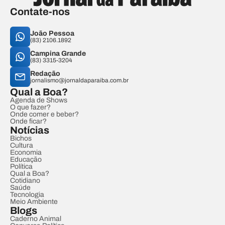
Contate-nos
João Pessoa
(83) 2106.1892
Campina Grande
(83) 3315-3204
Redação
jornalismo@jornaldaparaiba.com.br
Qual a Boa?
Agenda de Shows
O que fazer?
Onde comer e beber?
Onde ficar?
Notícias
Bichos
Cultura
Economia
Educação
Política
Qual a Boa?
Cotidiano
Saúde
Tecnologia
Meio Ambiente
Blogs
Caderno Animal