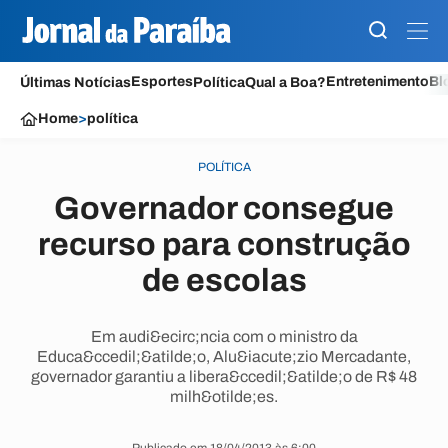
Esportes
Entretenimento
Bl
Últimas Notícias
Política
Qual a Boa?
Home
>
política
POLÍTICA
Governador consegue
recurso para construção
de escolas
Em audi&ecirc;ncia com o ministro da
Educa&ccedil;&atilde;o, Alu&iacute;zio Mercadante,
governador garantiu a libera&ccedil;&atilde;o de R$ 48
milh&otilde;es.