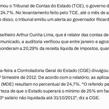
rmou o Tribunal de Contas do Estado (TCE), o governo 
 24,7%. No levantamento feito pelo TCE, até o mês de a
disso, o tribunal emitiu um alerta ao governador Ricar
onselheiro Arthur Cunha Lima, que é relator das contas d
unicado, a auditoria verificou que entre janeiro e agos
nderam a 20,29% da receita líquida de impostos, quand
ta-feira a Controladoria Geral do Estado (CGE) divulgou
º bimestre de 2012. De acordo com o relatório, as apl
(MDE) resultam no percentual de 24,7%. "O referido per
teza de que o Estado superará o mínimo de 25% em fa
º salário não liquidada até 31/10/2012", diz a CGE.