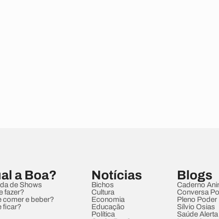
al a Boa?
Notícias
Blogs
da de Shows
Bichos
Caderno Ani
e fazer?
Cultura
Conversa Pol
 comer e beber?
Economia
Pleno Poder
 ficar?
Educação
Sílvio Osias
Política
Saúde Alerta