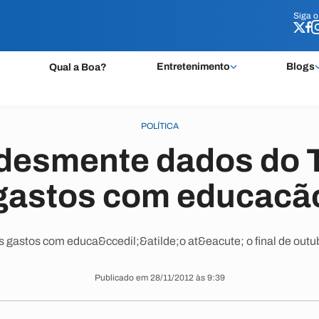
Siga 
Siga 
Entretenimento
Blogs
Qual a Boa?
POLÍTICA
desmente dados do 
gastos com educacã
s gastos com educa&ccedil;&atilde;o at&eacute; o final de outu
Publicado em 28/11/2012 às 9:39