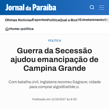
Esportes
Entretenimento
Bl
Últimas Notícias
Política
Qual a Boa?
Home
>
política
POLÍTICA
Guerra da Secessão
ajudou emancipação de
Campina Grande
Com batalha civil, Inglaterra recorreu &agrave; cidade
para comprar algod&atilde;o.
Publicado em 11/10/2017 às 6:00