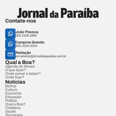
Contate-nos
João Pessoa
(83) 2106.1892
Campina Grande
(83) 3315-3204
Redação
jornalismo@jornaldaparaiba.com.br
Qual a Boa?
Agenda de Shows
O que fazer?
Onde comer e beber?
Onde ficar?
Notícias
Bichos
Cultura
Economia
Educação
Política
Qual a Boa?
Cotidiano
Saúde
Tecnologia