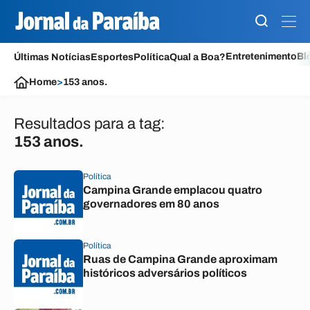
Entretenimento
Bl
Últimas Notícias
Esportes
Política
Qual a Boa?
Home
>
153 anos.
Resultados para a tag:
153 anos.
Política
Campina Grande emplacou quatro
governadores em 80 anos
Política
Ruas de Campina Grande aproximam
históricos adversários políticos