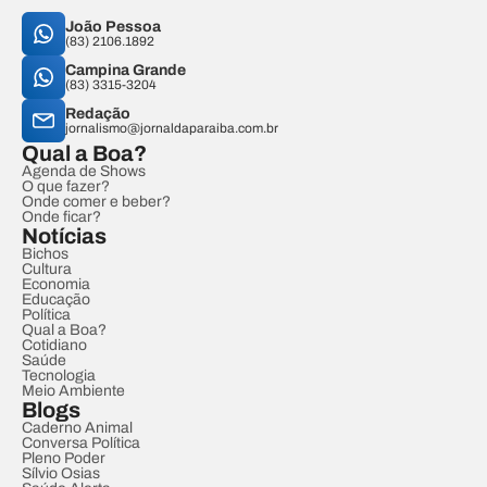
João Pessoa
(83) 2106.1892
Campina Grande
(83) 3315-3204
Redação
jornalismo@jornaldaparaiba.com.br
Qual a Boa?
Agenda de Shows
O que fazer?
Onde comer e beber?
Onde ficar?
Notícias
Bichos
Cultura
Economia
Educação
Política
Qual a Boa?
Cotidiano
Saúde
Tecnologia
Meio Ambiente
Blogs
Caderno Animal
Conversa Política
Pleno Poder
Sílvio Osias