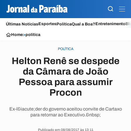
Esportes
Entretenimento
Bl
Últimas Notícias
Política
Qual a Boa?
Home
>
política
POLÍTICA
Helton Renê se despede
da Câmara de João
Pessoa para assumir
Procon
Ex-l&iacute;der do governo aceitou convite de Cartaxo
para retornar ao Executivo.&nbsp;
Publicado em 08/08/2017 às 13:11