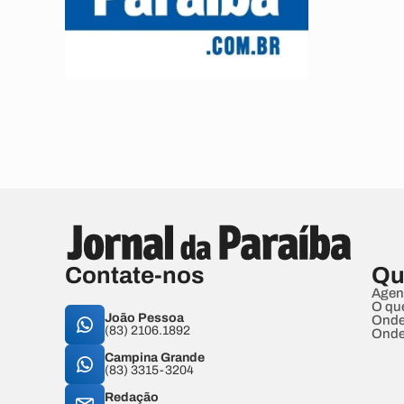
Contate-nos
Qu
Agen
O qu
João Pessoa
Onde
(83) 2106.1892
Onde
Campina Grande
(83) 3315-3204
Redação