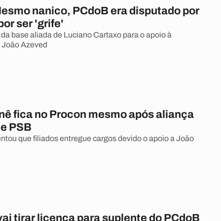
Mesmo nanico, PCdoB era disputado por
or ser 'grife'
 da base aliada de Luciano Cartaxo para o apoio à
e João Azeved
nê fica no Procon mesmo após aliança
 e PSB
entou que filiados entregue cargos devido o apoio a João
ai tirar licença para suplente do PCdoB