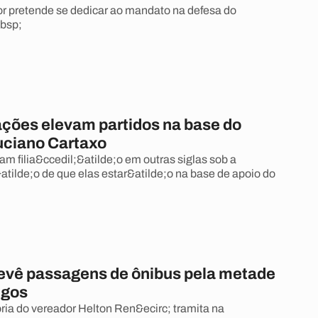
 pretende se dedicar ao mandato na defesa do
bsp;
iações elevam partidos na base do
Luciano Cartaxo
am filia&ccedil;&atilde;o em outras siglas sob a
atilde;o de que elas estar&atilde;o na base de apoio do
revê passagens de ônibus pela metade
ngos
oria do vereador Helton Ren&ecirc; tramita na