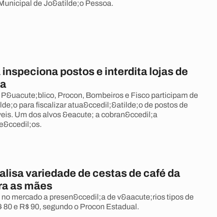
unicipal de Jo&atilde;o Pessoa.
 inspeciona postos e interdita lojas de
ia
 P&uacute;blico, Procon, Bombeiros e Fisco participam de
de;o para fiscalizar atua&ccedil;&atilde;o de postos de
eis. Um dos alvos &eacute; a cobran&ccedil;a
re&ccedil;os.
alisa variedade de cestas de café da
ra as mães
 no mercado a presen&ccedil;a de v&aacute;rios tipos de
$ 80 e R$ 90, segundo o Procon Estadual.