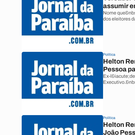
assumir 
Nome que&nbsp
dos eleitores d
Política
Helton Re
Pessoa pa
Ex-l&iacute;de
Executivo.&nb
Política
Helton Re
João Pes