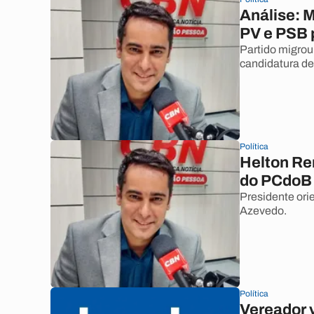
Análise: 
PV e PSB p
Partido migrou
candidatura d
Política
Helton Re
do PCdoB
Presidente ori
Azevedo.
Política
Vereador v