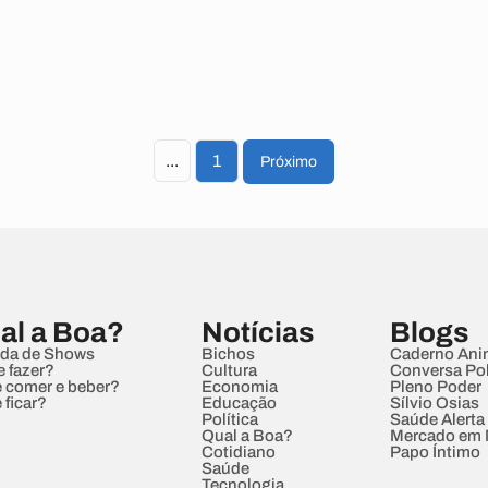
...
1
Próximo
al a Boa?
Notícias
Blogs
da de Shows
Bichos
Caderno Ani
e fazer?
Cultura
Conversa Pol
 comer e beber?
Economia
Pleno Poder
 ficar?
Educação
Sílvio Osias
Política
Saúde Alerta
Qual a Boa?
Mercado em
Cotidiano
Papo Íntimo
Saúde
Tecnologia