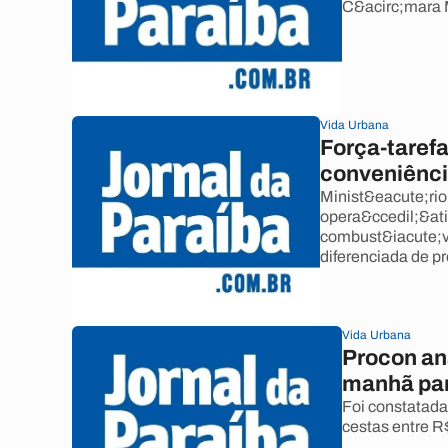
C&acirc;mara M
Vida Urbana
Força-tarefa
conveniênc
Minist&eacute;rio
opera&ccedil;&atil
combust&iacute;v
diferenciada de p
Vida Urbana
Procon an
manhã pa
Foi constatada
cestas entre R