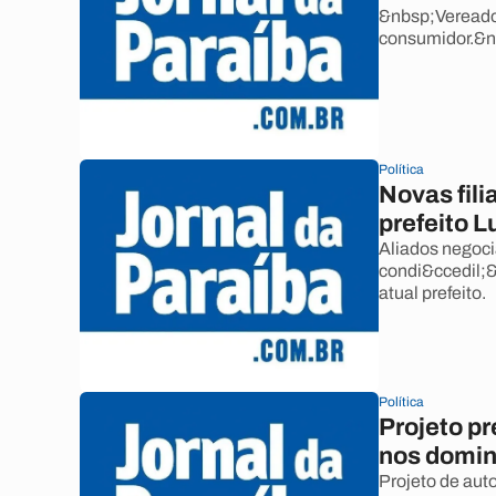
&nbsp;Vereador
consumidor.&n
Política
Novas fil
prefeito 
Aliados negoci
condi&ccedil;&
atual prefeito.
Política
Projeto p
nos domi
Projeto de aut