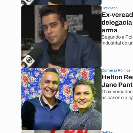
Cotidiano
Ex-veread
delegacia
arma
Segundo a Políc
industrial de u
Conversa Política
Helton Ren
Jane Pant
O ex-vereador 
as bases e ale
Política