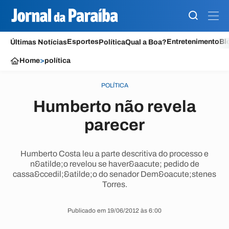
Esportes
Entretenimento
Bl
Últimas Notícias
Política
Qual a Boa?
Home
>
política
POLÍTICA
Humberto não revela
parecer
Humberto Costa leu a parte descritiva do processo e
n&atilde;o revelou se haver&aacute; pedido de
cassa&ccedil;&atilde;o do senador Dem&oacute;stenes
Torres.
Publicado em 19/06/2012 às 6:00