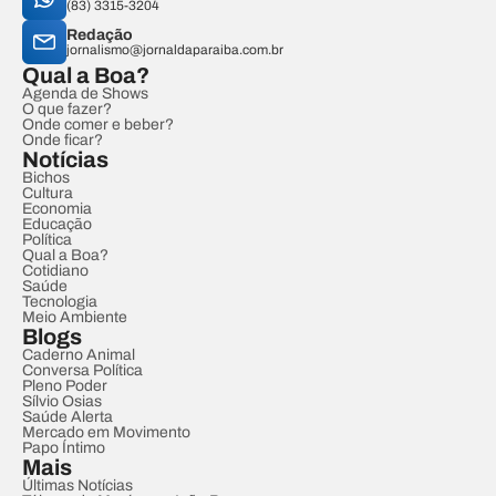
(83) 3315-3204
Redação
jornalismo@jornaldaparaiba.com.br
Qual a Boa?
Agenda de Shows
O que fazer?
Onde comer e beber?
Onde ficar?
Notícias
Bichos
Cultura
Economia
Educação
Política
Qual a Boa?
Cotidiano
Saúde
Tecnologia
Meio Ambiente
Blogs
Caderno Animal
Conversa Política
Pleno Poder
Sílvio Osias
Saúde Alerta
Mercado em Movimento
Papo Íntimo
Mais
Últimas Notícias