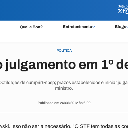
Siga 
Siga 
Entretenimento
Blogs
Qual a Boa?
POLÍTICA
do julgamento em 1º d
ilde;es de cumprir&nbsp; prazos estabelecidos e iniciar julg
ministro.
Publicado em 26/06/2012 às 6:00
ki, isso não seria necessário. "O STF tem todas as co