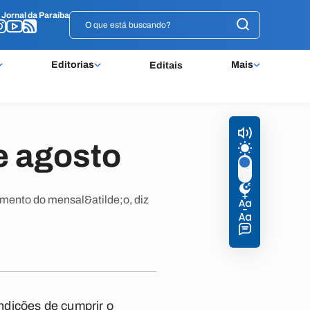
o
o
Jornal da Paraíba
Jornal da Paraíba
Editorias
Mais
Editais
e agosto
amento do mensal&atilde;o, diz
ndições de cumprir o