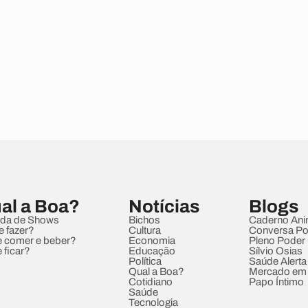
al a Boa?
Notícias
Blogs
da de Shows
Bichos
Caderno Ani
e fazer?
Cultura
Conversa Pol
 comer e beber?
Economia
Pleno Poder
 ficar?
Educação
Sílvio Osias
Política
Saúde Alerta
Qual a Boa?
Mercado em
Cotidiano
Papo Íntimo
Saúde
Tecnologia