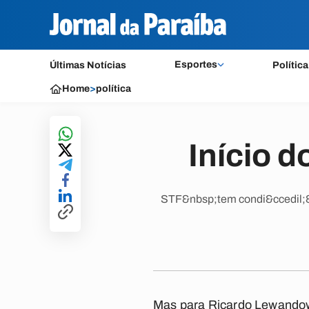
Esportes
Últimas Notícias
Política
Home
>
política
Início 
STF&nbsp;tem condi&ccedil;&ot
Mas para Ricardo Lewandows