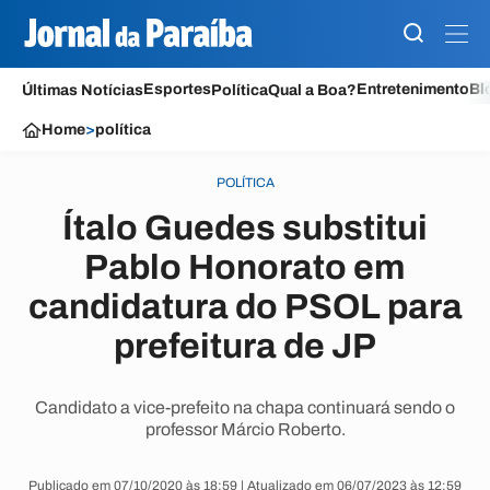
Esportes
Entretenimento
Bl
Últimas Notícias
Política
Qual a Boa?
Home
>
política
POLÍTICA
Ítalo Guedes substitui
Pablo Honorato em
candidatura do PSOL para
prefeitura de JP
Candidato a vice-prefeito na chapa continuará sendo o
professor Márcio Roberto.
Publicado em 07/10/2020 às 18:59 | Atualizado em 06/07/2023 às 12:59