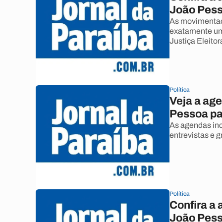
João Pess
As movimentaç
exatamente um
Justiça Eleitora
Política
Veja a age
Pessoa pa
As agendas inc
entrevistas e g
Política
Confira a 
João Pess