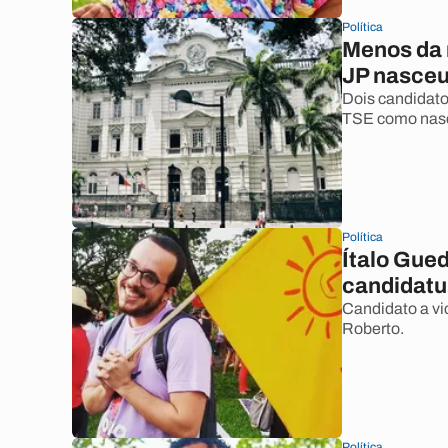
Política
Menos da 
JP nasceu
Dois candidato
TSE como nasc
Política
Ítalo Gue
candidatu
Candidato a vi
Roberto.
Política