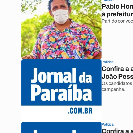
Pablo Hon
à prefeit
Partido convoc
Política
Confira a 
João Pess
Os candidatos 
campanha.
Política
Confira a 