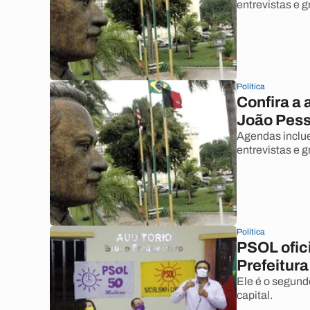
entrevistas e g
Política
Confira a 
João Pesso
Agendas inclue
entrevistas e g
Política
PSOL ofici
Prefeitur
Ele é o segund
capital.