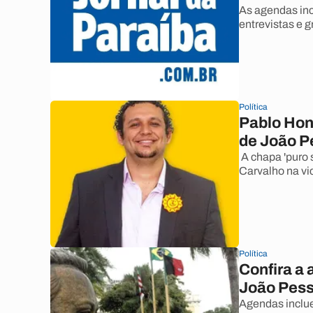
As agendas inc
entrevistas e g
Política
Pablo Hono
de João P
A chapa 'puro 
Carvalho na vi
Política
Confira a 
João Pess
Agendas inclue