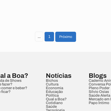
...
1
Próximo
al a Boa?
Notícias
Blogs
da de Shows
Bichos
Caderno Ani
e fazer?
Cultura
Conversa Pol
 comer e beber?
Economia
Pleno Poder
 ficar?
Educação
Sílvio Osias
Política
Saúde Alerta
Qual a Boa?
Mercado em
Cotidiano
Papo Íntimo
Saúde
Tecnologia