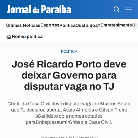
Esportes
Entretenimento
Bl
Últimas Notícias
Política
Qual a Boa?
Home
>
política
POLÍTICA
José Ricardo Porto deve
deixar Governo para
disputar vaga no TJ
Chefe da Casa Civil deve disputar vaga de Marcos Souto
que TJ declarou aberta. Assis Almeida e Gilvan Freire
s&atilde;o dois nomes cotados
para&nbsp;assumir&nbsp;a Casa Civil.