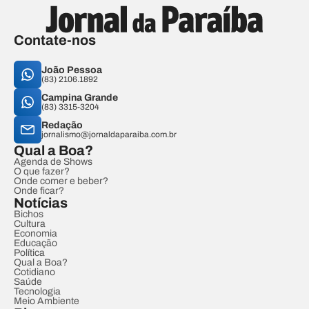
Contate-nos
João Pessoa
(83) 2106.1892
Campina Grande
(83) 3315-3204
Redação
jornalismo@jornaldaparaiba.com.br
Qual a Boa?
Agenda de Shows
O que fazer?
Onde comer e beber?
Onde ficar?
Notícias
Bichos
Cultura
Economia
Educação
Política
Qual a Boa?
Cotidiano
Saúde
Tecnologia
Meio Ambiente