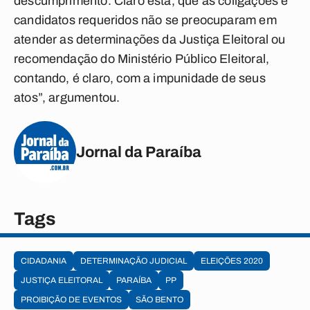
descumprimento. Claro está, que as coligações e
candidatos requeridos não se preocuparam em
atender as determinações da Justiça Eleitoral ou
recomendação do Ministério Público Eleitoral,
contando, é claro, com a impunidade de seus
atos”, argumentou.
Jornal da Paraíba
Tags
CIDADANIA
DETERMINAÇÃO JUDICIAL
ELEIÇÕES 2020
JUSTIÇA ELEITORAL
PARAÍBA
PP
PROIBIÇÃO DE EVENTOS
SÃO BENTO