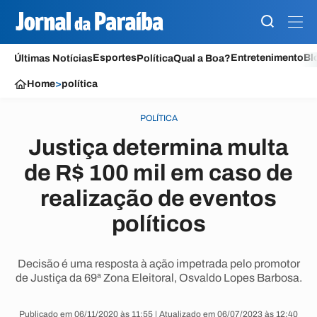
Esportes
Entretenimento
Bl
Últimas Notícias
Política
Qual a Boa?
Home
>
política
POLÍTICA
Justiça determina multa
de R$ 100 mil em caso de
realização de eventos
políticos
Decisão é uma resposta à ação impetrada pelo promotor
de Justiça da 69ª Zona Eleitoral, Osvaldo Lopes Barbosa.
Publicado em 06/11/2020 às 11:55 | Atualizado em 06/07/2023 às 12:40