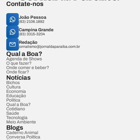
Contate-nos
João Pessoa
(83) 2106.1892
Campina Grande
(83) 3315-3204
Redação
jornalismo@jornaldaparaiba.com.br
Qual a Boa?
Agenda de Shows
O que fazer?
Onde comer e beber?
Onde ficar?
Notícias
Bichos
Cultura
Economia
Educação
Política
Qual a Boa?
Cotidiano
Saúde
Tecnologia
Meio Ambiente
Blogs
Caderno Animal
Conversa Política