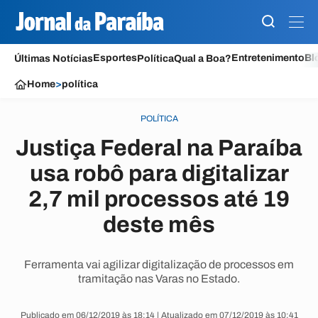
Esportes
Entretenimento
Bl
Últimas Notícias
Política
Qual a Boa?
Home
>
política
POLÍTICA
Justiça Federal na Paraíba
usa robô para digitalizar
2,7 mil processos até 19
deste mês
Ferramenta vai agilizar digitalização de processos em
tramitação nas Varas no Estado.
Publicado em 06/12/2019 às 18:14 | Atualizado em 07/12/2019 às 10:41