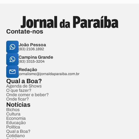
Contate-nos
João Pessoa
(83) 2106.1892
Campina Grande
(83) 3315-3204
Redação
jornalismo@jornaldaparaiba.com.br
Qual a Boa?
Agenda de Shows
O que fazer?
Onde comer e beber?
Onde ficar?
Notícias
Bichos
Cultura
Economia
Educação
Política
Qual a Boa?
Cotidiano