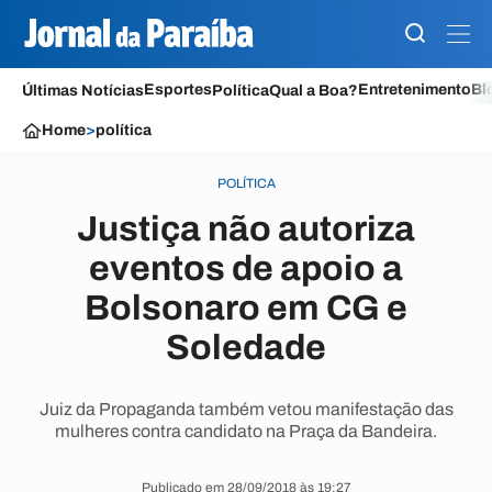
Esportes
Entretenimento
Bl
Últimas Notícias
Política
Qual a Boa?
Home
>
política
POLÍTICA
Justiça não autoriza
eventos de apoio a
Bolsonaro em CG e
Soledade
Juiz da Propaganda também vetou manifestação das
mulheres contra candidato na Praça da Bandeira.
Publicado em 28/09/2018 às 19:27