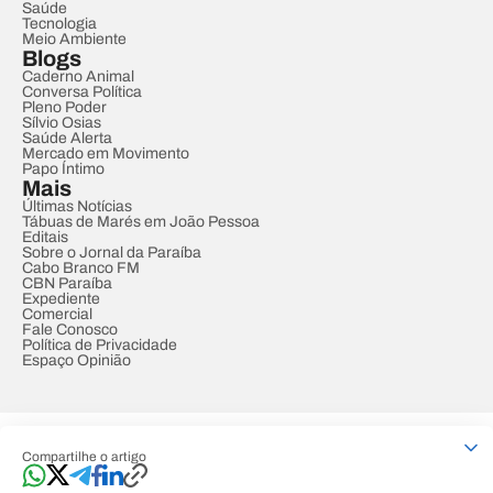
Saúde
Tecnologia
Meio Ambiente
Blogs
Caderno Animal
Conversa Política
Pleno Poder
Sílvio Osias
Saúde Alerta
Mercado em Movimento
Papo Íntimo
Mais
Últimas Notícias
Tábuas de Marés em João Pessoa
Editais
Sobre o Jornal da Paraíba
Cabo Branco FM
CBN Paraíba
Expediente
Comercial
Fale Conosco
Política de Privacidade
Espaço Opinião
© REDE PARAÍBA DE COMUNICAÇÃO
Compartilhe o artigo
Developed by
Designed by