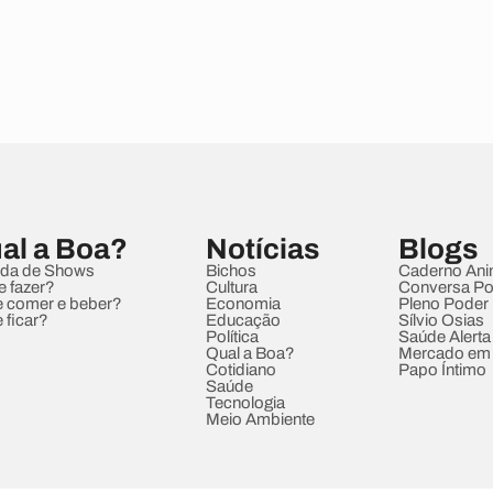
al a Boa?
Notícias
Blogs
da de Shows
Bichos
Caderno Ani
e fazer?
Cultura
Conversa Pol
 comer e beber?
Economia
Pleno Poder
 ficar?
Educação
Sílvio Osias
Política
Saúde Alerta
Qual a Boa?
Mercado em
Cotidiano
Papo Íntimo
Saúde
Tecnologia
Meio Ambiente