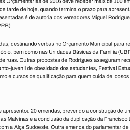
rizes Orçamentárias de 2016 deve receber mais de 100 
de tarde de hoje, quando termina o prazo para apresen
esentadas é de autoria dos vereadores Miguel Rodrigue
PRB).
as, destinando verbas no Orçamento Municipal para r
ópio, bem como nas Unidades Básicas da Família (UBFs
de ruas. Outras propostas de Rodrigues asseguram rec
anto-juvenil de obesidade dos estudantes, Festival Estu
mo e cursos de qualificação para quem cuida de idosos 
te apresentou 20 emendas, prevendo a construção de um
o das Malvinas e a conclusão da duplicação da Francisco
com a Alça Sudoeste. Outra emenda do parlamentar de 