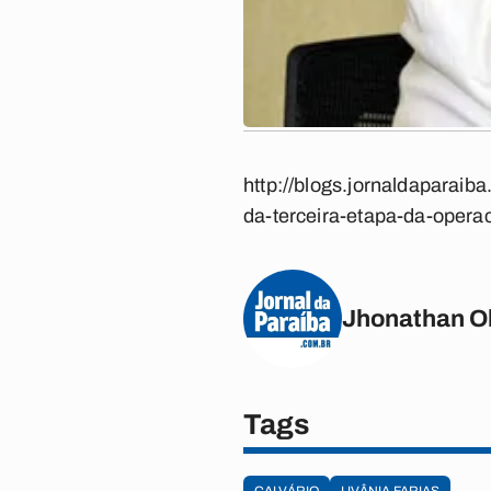
http://blogs.jornaldaparaib
da-terceira-etapa-da-operac
Jhonathan Ol
Tags