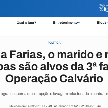
Siga 
Siga 
Entretenimento
Blogs
Qual a Boa?
POLÍTICA
a Farias, o marido e 
as são alvos da 3ª f
Operação Calvário
tegrar esquema de corrupção e lavagem relacionado a contrato
Publicado em 14/03/2019 às 7:43 | Atualizado em 14/03/2019 às 10:44