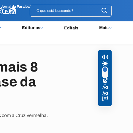
o
o
Jornal da Paraíba
Jornal da Paraíba
Editorias
Mais
Editais
mais 8
ase da
s com a Cruz Vermelha.