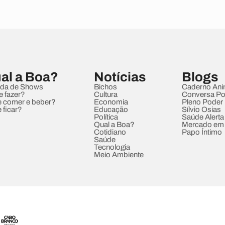
al a Boa?
Notícias
Blogs
da de Shows
Bichos
Caderno Ani
e fazer?
Cultura
Conversa Pol
 comer e beber?
Economia
Pleno Poder
 ficar?
Educação
Sílvio Osias
Política
Saúde Alerta
Qual a Boa?
Mercado em
Cotidiano
Papo Íntimo
Saúde
Tecnologia
Meio Ambiente