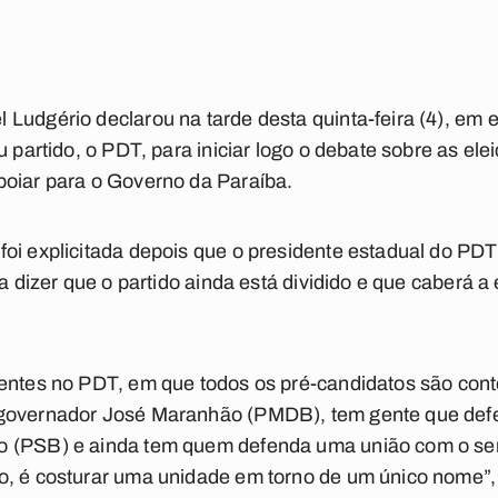
Ludgério declarou na tarde desta quinta-feira (4), em 
u partido, o PDT, para iniciar logo o debate sobre as el
poiar para o Governo da Paraíba.
oi explicitada depois que o presidente estadual do PD
ra dizer que o partido ainda está dividido e que caberá a 
rentes no PDT, em que todos os pré-candidatos são con
governador José Maranhão (PMDB), tem gente que defen
o (PSB) e ainda tem quem defenda uma união com o se
o, é costurar uma unidade em torno de um único nome”,