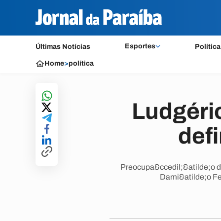
Esportes
Últimas Notícias
Política
Home
>
política
Ludgéri
defi
Preocupa&ccedil;&atilde;o de
Dami&atilde;o Fel