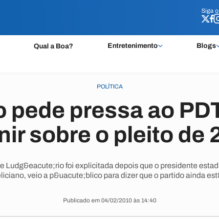
Siga 
Siga 
Entretenimento
Blogs
Qual a Boa?
POLÍTICA
o pede pressa ao PDT
nir sobre o pleito de
 Ludg&eacute;rio foi explicitada depois que o presidente esta
iciano, veio a p&uacute;blico para dizer que o partido ainda est
Publicado em 04/02/2010 às 14:40