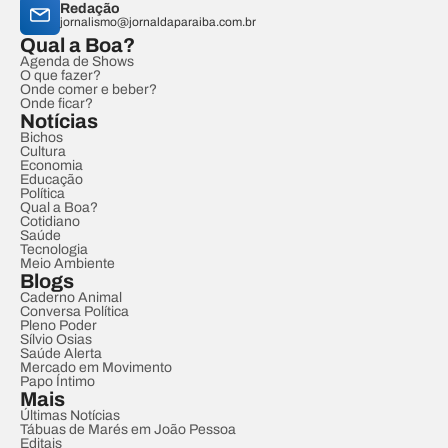
Redação
jornalismo@jornaldaparaiba.com.br
Qual a Boa?
Agenda de Shows
O que fazer?
Onde comer e beber?
Onde ficar?
Notícias
Bichos
Cultura
Economia
Educação
Política
Qual a Boa?
Cotidiano
Saúde
Tecnologia
Meio Ambiente
Blogs
Caderno Animal
Conversa Política
Pleno Poder
Sílvio Osias
Saúde Alerta
Mercado em Movimento
Papo Íntimo
Mais
Últimas Notícias
Tábuas de Marés em João Pessoa
Editais