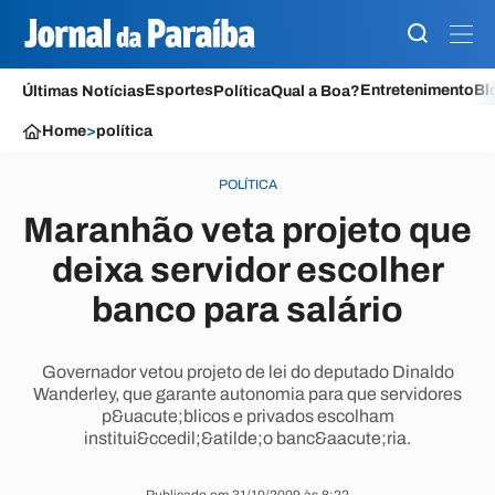
Esportes
Entretenimento
Bl
Últimas Notícias
Política
Qual a Boa?
Home
>
política
POLÍTICA
Maranhão veta projeto que
deixa servidor escolher
banco para salário
Governador vetou projeto de lei do deputado Dinaldo
Wanderley, que garante autonomia para que servidores
p&uacute;blicos e privados escolham
institui&ccedil;&atilde;o banc&aacute;ria.