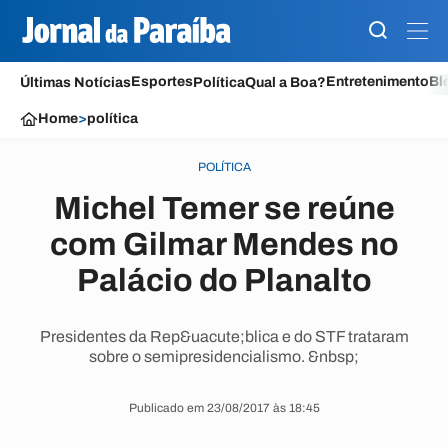
Esportes
Entretenimento
Bl
Últimas Notícias
Política
Qual a Boa?
Home
>
política
POLÍTICA
Michel Temer se reúne
com Gilmar Mendes no
Palácio do Planalto
Presidentes da Rep&uacute;blica e do STF trataram
sobre o semipresidencialismo. &nbsp;
Publicado em 23/08/2017 às 18:45