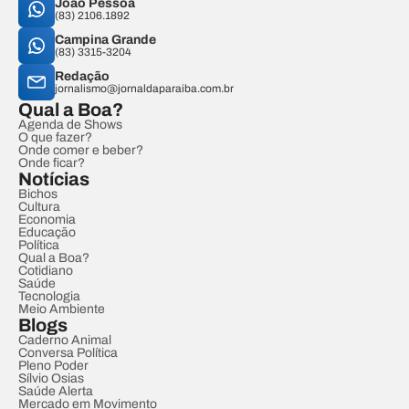
João Pessoa
(83) 2106.1892
Campina Grande
(83) 3315-3204
Redação
jornalismo@jornaldaparaiba.com.br
Qual a Boa?
Agenda de Shows
O que fazer?
Onde comer e beber?
Onde ficar?
Notícias
Bichos
Cultura
Economia
Educação
Política
Qual a Boa?
Cotidiano
Saúde
Tecnologia
Meio Ambiente
Blogs
Caderno Animal
Conversa Política
Pleno Poder
Sílvio Osias
Saúde Alerta
Mercado em Movimento