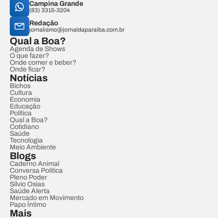
Campina Grande
(83) 3315-3204
Redação
jornalismo@jornaldaparaiba.com.br
Qual a Boa?
Agenda de Shows
O que fazer?
Onde comer e beber?
Onde ficar?
Notícias
Bichos
Cultura
Economia
Educação
Política
Qual a Boa?
Cotidiano
Saúde
Tecnologia
Meio Ambiente
Blogs
Caderno Animal
Conversa Política
Pleno Poder
Sílvio Osias
Saúde Alerta
Mercado em Movimento
Papo Íntimo
Mais