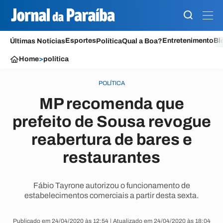
Esportes
Entretenimento
Bl
Últimas Notícias
Política
Qual a Boa?
Home
>
política
POLÍTICA
MP recomenda que
prefeito de Sousa revogue
reabertura de bares e
restaurantes
Fábio Tayrone autorizou o funcionamento de
estabelecimentos comerciais a partir desta sexta.
Publicado em 24/04/2020 às 12:54 | Atualizado em 24/04/2020 às 18:04