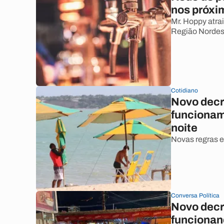
nos próx
Mr. Hoppy atra
Região Nordest
Cotidiano
Novo decr
funcionam
noite
Novas regras e
Conversa Política
Novo decr
funcionan