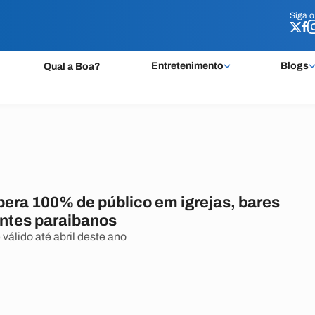
Siga 
Siga 
Entretenimento
Blogs
Qual a Boa?
bera 100% de público em igrejas, bares
antes paraibanos
válido até abril deste ano