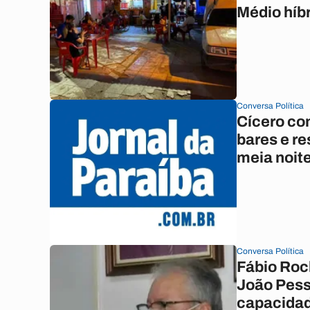
Médio híb
Conversa Política
Cícero con
bares e r
meia noit
Conversa Política
Fábio Roc
João Pess
capacida