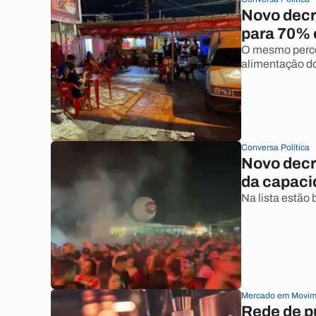
Novo decr
para 70% 
O mesmo percen
alimentação d
Conversa Política
Novo decr
da capaci
Na lista estão 
Mercado em Movim
Rede de p