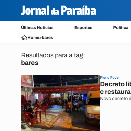
Últimas Notícias
Esportes
Política
Home
>
bares
Resultados para a tag:
bares
Pleno Poder
Decreto li
e restaur
Novo decreto é 