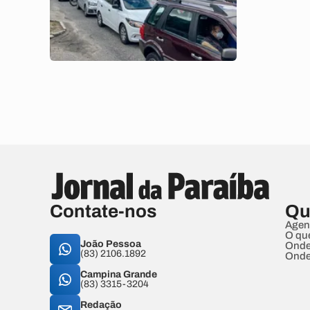
Contate-nos
Qu
Agen
O qu
João Pessoa
Onde
(83) 2106.1892
Onde
Campina Grande
(83) 3315-3204
Redação