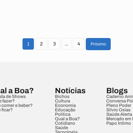
1
2
3
...
4
Próximo
al a Boa?
Notícias
Blogs
da de Shows
Bichos
Caderno Ani
e fazer?
Cultura
Conversa Pol
 comer e beber?
Economia
Pleno Poder
 ficar?
Educação
Sílvio Osias
Política
Saúde Alerta
Qual a Boa?
Mercado em
Cotidiano
Papo Íntimo
Saúde
Tecnologia