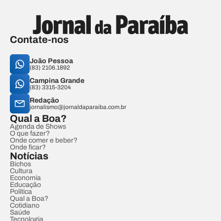
Contate-nos
João Pessoa
(83) 2106.1892
Campina Grande
(83) 3315-3204
Redação
jornalismo@jornaldaparaiba.com.br
Qual a Boa?
Agenda de Shows
O que fazer?
Onde comer e beber?
Onde ficar?
Notícias
Bichos
Cultura
Economia
Educação
Política
Qual a Boa?
Cotidiano
Saúde
Tecnologia