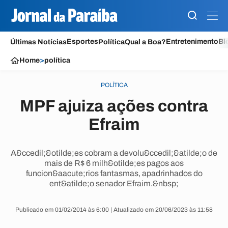
Esportes
Entretenimento
Bl
Últimas Notícias
Política
Qual a Boa?
Home
>
política
POLÍTICA
MPF ajuiza ações contra
Efraim
A&ccedil;&otilde;es cobram a devolu&ccedil;&atilde;o de
mais de R$ 6 milh&otilde;es pagos aos
funcion&aacute;rios fantasmas, apadrinhados do
ent&atilde;o senador Efraim.&nbsp;
Publicado em 01/02/2014 às 6:00 | Atualizado em 20/06/2023 às 11:58