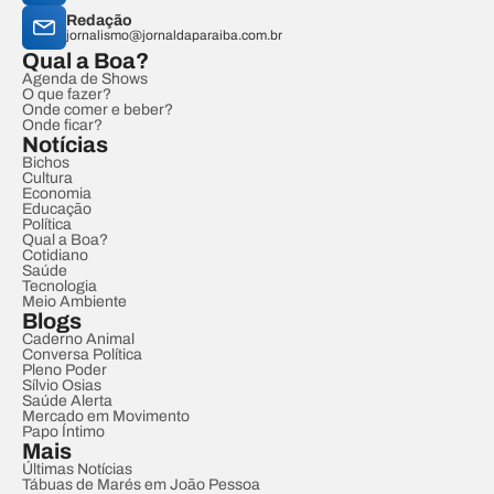
Redação
jornalismo@jornaldaparaiba.com.br
Qual a Boa?
Agenda de Shows
O que fazer?
Onde comer e beber?
Onde ficar?
Notícias
Bichos
Cultura
Economia
Educação
Política
Qual a Boa?
Cotidiano
Saúde
Tecnologia
Meio Ambiente
Blogs
Caderno Animal
Conversa Política
Pleno Poder
Sílvio Osias
Saúde Alerta
Mercado em Movimento
Papo Íntimo
Mais
Últimas Notícias
Tábuas de Marés em João Pessoa