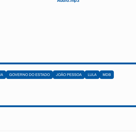
Áudio.mp3
NA
GOVERNO DO ESTADO
JOÃO PESSOA
LULA
MDB