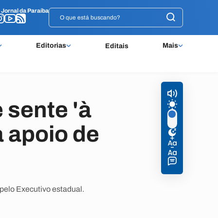
o
o
Jornal da Paraíba
Jornal da Paraíba
Editorias
Mais
Editais
 sente 'à
 apoio de
 pelo Executivo estadual.