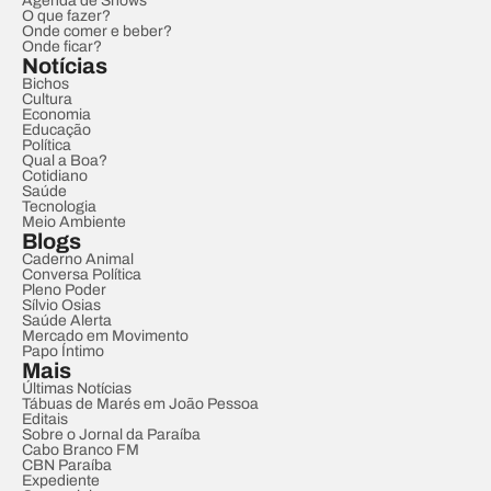
Agenda de Shows
O que fazer?
Onde comer e beber?
Onde ficar?
Notícias
Bichos
Cultura
Economia
Educação
Política
Qual a Boa?
Cotidiano
Saúde
Tecnologia
Meio Ambiente
Blogs
Caderno Animal
Conversa Política
Pleno Poder
Sílvio Osias
Saúde Alerta
Mercado em Movimento
Papo Íntimo
Mais
Últimas Notícias
Tábuas de Marés em João Pessoa
Editais
Sobre o Jornal da Paraíba
Cabo Branco FM
CBN Paraíba
Expediente