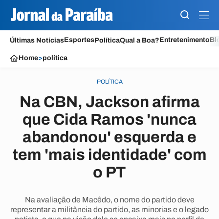
Esportes
Entretenimento
Bl
Últimas Notícias
Política
Qual a Boa?
Home
>
política
POLÍTICA
Na CBN, Jackson afirma
que Cida Ramos 'nunca
abandonou' esquerda e
tem 'mais identidade' com
o PT
Na avaliação de Macêdo, o nome do partido deve
representar a militância do partido, as minorias e o legado