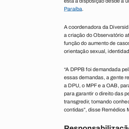
está à disposição desde a úl
Paraíba
.
A coordenadora da Diversi
a criação do Observatório
função do aumento de casos 
orientação sexual, identidade
“A DPPB foi demandada pel
essas demandas, a gente res
a DPU, o MPF e a OAB, para 
para garantir o direito das 
transgredir, tomando conhec
contidas”, disse Remédios
Responsabilizaçã