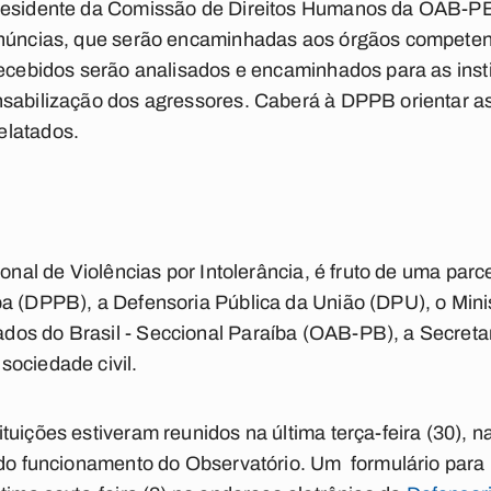
residente da Comissão de Direitos Humanos da OAB-PB,
enúncias, que serão encaminhadas aos órgãos competen
recebidos serão analisados e encaminhados para as inst
sabilização dos agressores. Caberá à DPPB orientar as
elatados.
ional de Violências por Intolerância, é fruto de uma parc
a (DPPB), a Defensoria Pública da União (DPU), o Minis
os do Brasil - Seccional Paraíba (OAB-PB), a Secretar
sociedade civil.
tuições estiveram reunidos na última terça-feira (30), 
s do funcionamento do Observatório. Um formulário par