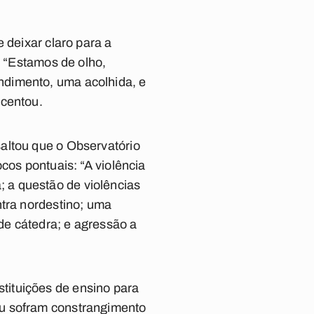
 deixar claro para a
: “Estamos de olho,
ndimento, uma acolhida, e
scentou.
altou que o Observatório
cos pontuais: “A violência
a; a questão de violências
ntra nordestino; uma
de cátedra; e agressão a
tituições de ensino para
ou sofram constrangimento