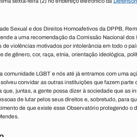
tima sexta-feira (2) no endereço eletrônico da
Defensori
dade Sexual e dos Direitos Homoafetivos da DPPB, Rem
 atende a uma recomendação da Comissão Nacional dos
de violências motivados por intolerância em todo o paí
 de gênero, cor, raça, etnia, orientação ideológica, polít
a comunidade LGBT e nós até já entramos com uma ação
olveu convidar as outras instituições que fazem parte
que, juntas, a gente possa dizer à sociedade que as ins
pessoas de lutar pelos seus direitos e, sobretudo, para
imento de que existe esse Observatório protegendo o d
 Mendes.
o