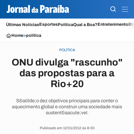
Esportes
Entretenimento
Bl
Últimas Notícias
Política
Qual a Boa?
Home
>
política
POLÍTICA
ONU divulga "rascunho"
das propostas para a
Rio+20
S&atilde;o dez objetivos principais para conter o
aquecimento global e construir uma sociedade mais
sustent&aacute;vel.
Publicado em 12/01/2012 às 8:00