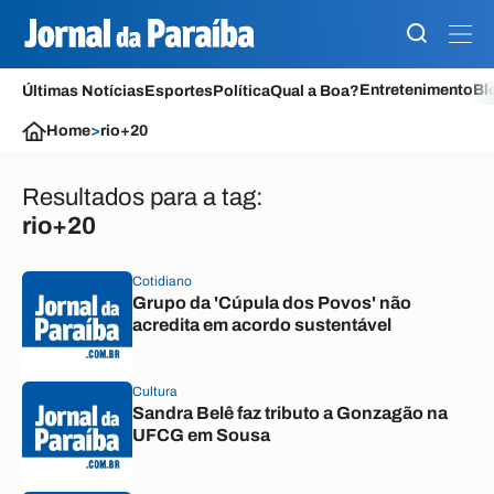
Entretenimento
Bl
Últimas Notícias
Esportes
Política
Qual a Boa?
Home
>
rio+20
Resultados para a tag:
rio+20
Cotidiano
Grupo da 'Cúpula dos Povos' não
acredita em acordo sustentável
Cultura
Sandra Belê faz tributo a Gonzagão na
UFCG em Sousa