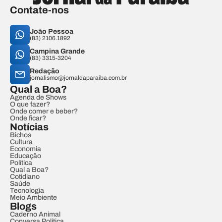
Contate-nos
João Pessoa
(83) 2106.1892
Campina Grande
(83) 3315-3204
Redação
jornalismo@jornaldaparaiba.com.br
Qual a Boa?
Agenda de Shows
O que fazer?
Onde comer e beber?
Onde ficar?
Notícias
Bichos
Cultura
Economia
Educação
Política
Qual a Boa?
Cotidiano
Saúde
Tecnologia
Meio Ambiente
Blogs
Caderno Animal
Conversa Política