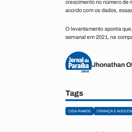
crescimento no número de m
acordo com os dados, essa
O levantamento aponta que
semanal em 2021, na compar
Jhonathan Ol
Tags
CIDA RAMOS
CRIANÇA E ADOLE