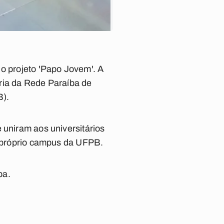
 o projeto 'Papo Jovem'. A
ceria da Rede Paraíba de
B).
 uniram aos universitários
no próprio campus da UFPB.
ba.