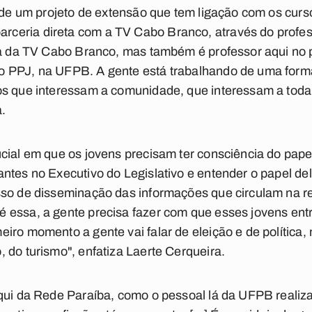
r de um projeto de extensão que tem ligação com os cu
eria direta com a TV Cabo Branco, através do professo
sta da TV Cabo Branco, mas também é professor aqui no
 PPJ, na UFPB. A gente está trabalhando de uma forma
os que interessam a comunidade, que interessam a toda 
.
cial em que os jovens precisam ter consciência do pape
ntes no Executivo do Legislativo e entender o papel de
so de disseminação das informações que circulam na red
 essa, a gente precisa fazer com que esses jovens ent
iro momento a gente vai falar de eleição e de política,
 do turismo", enfatiza Laerte Cerqueira.
qui da Rede Paraíba, como o pessoal lá da UFPB realiza