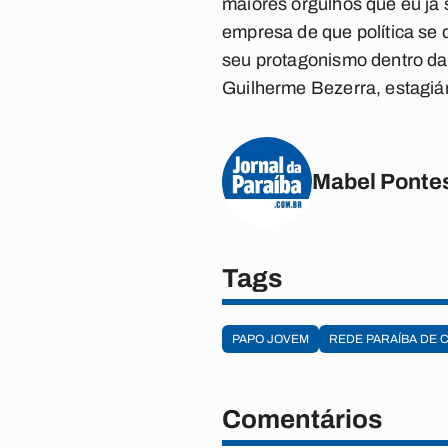
maiores orgulhos que eu já 
empresa de que política se
seu protagonismo dentro da 
Guilherme Bezerra, estagiá
Mabel Ponte
Tags
PAPO JOVEM
REDE PARAÍBA DE
Comentários