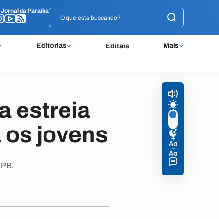
o
o
Jornal da Paraíba
Jornal da Paraíba
Editorias
Mais
Editais
 estreia
a os jovens
FPB.