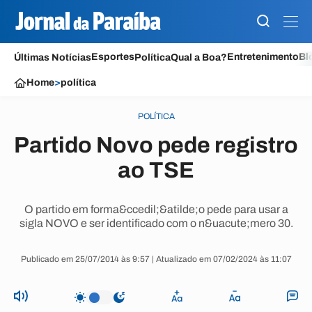
Esportes
Entretenimento
Bl
Últimas Notícias
Política
Qual a Boa?
Home
>
política
POLÍTICA
Partido Novo pede registro
ao TSE
O partido em forma&ccedil;&atilde;o pede para usar a
sigla NOVO e ser identificado com o n&uacute;mero 30.
Publicado em 25/07/2014 às 9:57 | Atualizado em 07/02/2024 às 11:07