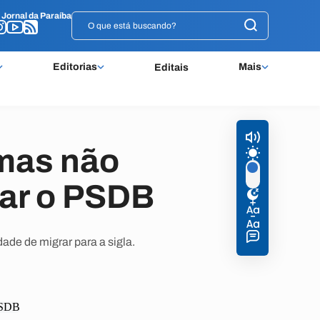
o
o
Jornal da Paraíba
Jornal da Paraíba
Editorias
Mais
Editais
 mas não
xar o PSDB
ade de migrar para a sigla.