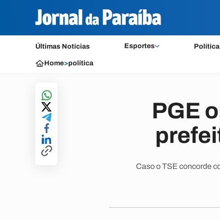
Esportes
Últimas Notícias
Política
Home
>
política
PGE op
prefe
Caso o TSE concorde com