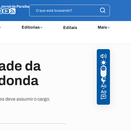
o
o
Jornal da Paraíba
Jornal da Paraíba
Editorias
Mais
Editais
dade da
edonda
es deve assumir o cargo.