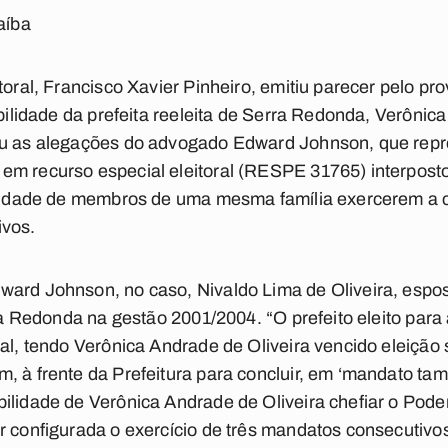
aíba
toral, Francisco Xavier Pinheiro, emitiu parecer pelo pr
ibilidade da prefeita reeleita de Serra Redonda, Verôni
ou as alegações do advogado Edward Johnson, que rep
m recurso especial eleitoral (RESPE 31765) interposto
bilidade de membros de uma mesma família exercerem a 
ivos.
ward Johnson, no caso, Nivaldo Lima de Oliveira, espo
rra Redonda na gestão 2001/2004. “O prefeito eleito para 
ral, tendo Verônica Andrade de Oliveira vencido eleiçã
, à frente da Prefeitura para concluir, em ‘mandato ta
ilidade de Verônica Andrade de Oliveira chefiar o Pode
ar configurada o exercício de três mandatos consecuti