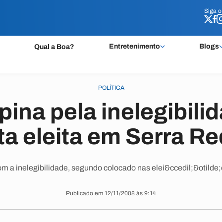
Siga 
Siga 
Entretenimento
Blogs
Qual a Boa?
POLÍTICA
ina pela inelegibili
ita eleita em Serra R
 a inelegibilidade, segundo colocado nas elei&ccedil;&otilde;
Publicado em 12/11/2008 às 9:14