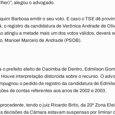
lher)”, alegou o advogado.
aquim Barbosa emitir o seu voto. E caso o TSE dê provi
TN, o registro da candidatura de Verônica Andrade de Oli
não atingiu a metade mais um dos votos válidos, deverá
to, Manoel Marcelo de Andrade (PSDB).
 o prefeito eleito de Cacimba de Dentro, Edmilson G
 Houve interpretação distorcida sobre o recurso. O adv
l impugnou o pedido de registro da candidatura de Edmi
ções de contas referentes aos anos de 2002 e 2003.
rocedente, tendo o juiz Ricardo Brito, da 20ª Zona Eleit
as decisões da Câmara estavam suspensas por liminar c