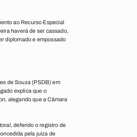
mento ao Recurso Especial
veira haverá de ser cassado,
 ser diplomado e empossado
omes de Souza (PSDB) em
ogado explica que o
lson, alegando que a Câmara
oral, deferido o registro de
oncedida pela juíza de