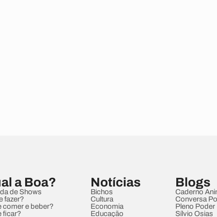
al a Boa?
Notícias
Blogs
da de Shows
Bichos
Caderno Ani
e fazer?
Cultura
Conversa Pol
 comer e beber?
Economia
Pleno Poder
 ficar?
Educação
Sílvio Osias